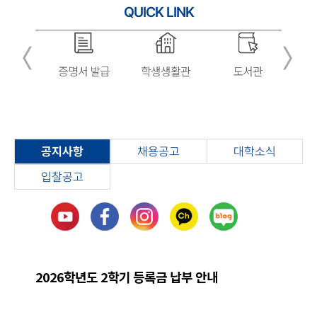
QUICK
LINK
명서 발급
학생생활관
도서관
평생
글
교육원
공지사항
채용공고
대학소식
입찰공고
2026학년도 2학기 등록금 납부 안내