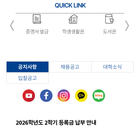
QUICK
LINK
서 발급
학생생활관
도서관
평생
글로
교육원
공지사항
채용공고
대학소식
입찰공고
2026학년도 2학기 등록금 납부 안내